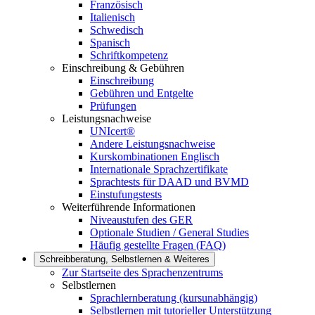
Französisch
Italienisch
Schwedisch
Spanisch
Schriftkompetenz
Einschreibung & Gebühren
Einschreibung
Gebühren und Entgelte
Prüfungen
Leistungsnachweise
UNIcert®
Andere Leistungsnachweise
Kurskombinationen Englisch
Internationale Sprachzertifikate
Sprachtests für DAAD und BVMD
Einstufungstests
Weiterführende Informationen
Niveaustufen des GER
Optionale Studien / General Studies
Häufig gestellte Fragen (FAQ)
Schreibberatung, Selbstlernen & Weiteres
Zur Startseite des Sprachenzentrums
Selbstlernen
Sprachlernberatung (kursunabhängig)
Selbstlernen mit tutorieller Unterstützung