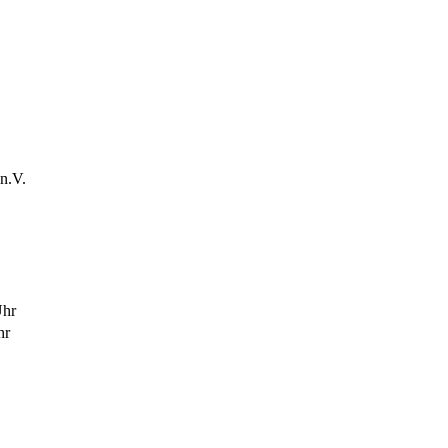
n.V.
Uhr
hr