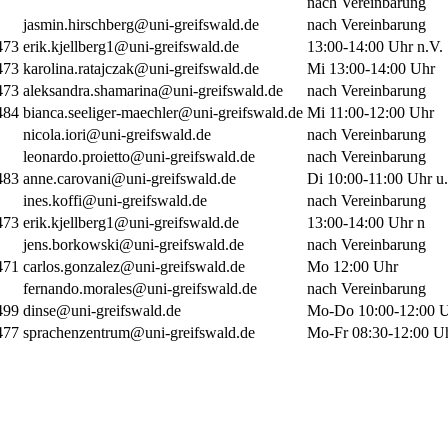
nach Vereinbarung
jasmin.hirschberg@uni-greifswald.de
nach Vereinbarung
473
erik.kjellberg1@uni-greifswald.de
13:00-14:00 Uhr n.V.
473
karolina.ratajczak@uni-greifswald.de
Mi 13:00-14:00 Uhr
473
aleksandra.shamarina@uni-greifswald.de
nach Vereinbarung
484
bianca.seeliger-maechler@uni-greifswald.de
Mi 11:00-12:00 Uhr
nicola.iori@uni-greifswald.de
nach Vereinbarung
leonardo.proietto@uni-greifswald.de
nach Vereinbarung
483
anne.carovani@uni-greifswald.de
Di 10:00-11:00 Uhr u.
ines.koffi@uni-greifswald.de
nach Vereinbarung
473
erik.kjellberg1@uni-greifswald.de
13:00-14:00 Uhr n
jens.borkowski@uni-greifswald.de
nach Vereinbarung
471
carlos.gonzalez@uni-greifswald.de
Mo 12:00 Uhr
fernando.morales@uni-greifswald.de
nach Vereinbarung
499
dinse@uni-greifswald.de
Mo-Do 10:00-12:00 
477
sprachenzentrum@uni-greifswald.de
Mo-Fr 08:30-12:00 U