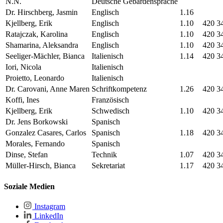
N.N.
Deutsche Gebärdensprache
Dr. Hirschberg, Jasmin
Englisch
1.16
Kjellberg, Erik
Englisch
1.10
420 3
Ratajczak, Karolina
Englisch
1.10
420 3
Shamarina, Aleksandra
Englisch
1.10
420 3
Seeliger-Mächler, Bianca
Italienisch
1.14
420 3
Iori, Nicola
Italienisch
Proietto, Leonardo
Italienisch
Dr. Carovani, Anne Maren
Schriftkompetenz
1.26
420 3
Koffi, Ines
Französisch
Kjellberg, Erik
Schwedisch
1.10
420 3
Dr. Jens Borkowski
Spanisch
Gonzalez Casares, Carlos
Spanisch
1.18
420 3
Morales, Fernando
Spanisch
Dinse, Stefan
Technik
1.07
420 3
Müller-Hirsch, Bianca
Sekretariat
1.17
420 3
Soziale Medien
Instagram
LinkedIn