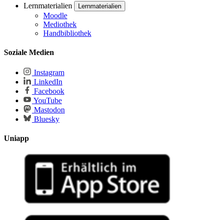
Lernmaterialien
Lernmaterialien
Moodle
Mediothek
Handbibliothek
Soziale Medien
Instagram
LinkedIn
Facebook
YouTube
Mastodon
Bluesky
Uniapp