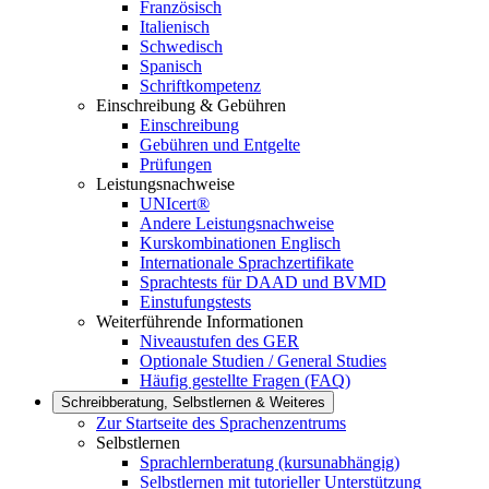
Französisch
Italienisch
Schwedisch
Spanisch
Schriftkompetenz
Einschreibung & Gebühren
Einschreibung
Gebühren und Entgelte
Prüfungen
Leistungsnachweise
UNIcert®
Andere Leistungsnachweise
Kurskombinationen Englisch
Internationale Sprachzertifikate
Sprachtests für DAAD und BVMD
Einstufungstests
Weiterführende Informationen
Niveaustufen des GER
Optionale Studien / General Studies
Häufig gestellte Fragen (FAQ)
Schreibberatung, Selbstlernen & Weiteres
Zur Startseite des Sprachenzentrums
Selbstlernen
Sprachlernberatung (kursunabhängig)
Selbstlernen mit tutorieller Unterstützung