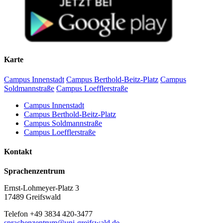
Karte
Campus Innenstadt
Campus Berthold-Beitz-Platz
Campus
Soldmannstraße
Campus Loefflerstraße
Campus Innenstadt
Campus Berthold-Beitz-Platz
Campus Soldmannstraße
Campus Loefflerstraße
Kontakt
Sprachenzentrum
Ernst-Lohmeyer-Platz 3
17489 Greifswald
Telefon +49 3834 420-3477
sprachenzentrum
@uni-greifswald
.de