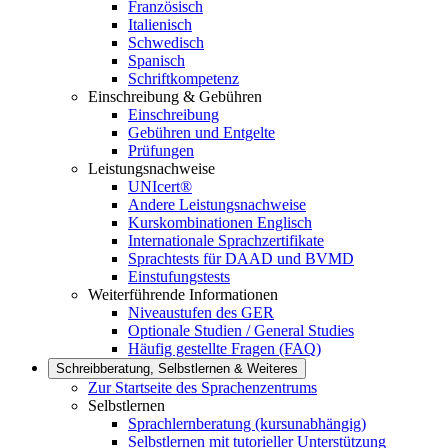
Französisch
Italienisch
Schwedisch
Spanisch
Schriftkompetenz
Einschreibung & Gebühren
Einschreibung
Gebühren und Entgelte
Prüfungen
Leistungsnachweise
UNIcert®
Andere Leistungsnachweise
Kurskombinationen Englisch
Internationale Sprachzertifikate
Sprachtests für DAAD und BVMD
Einstufungstests
Weiterführende Informationen
Niveaustufen des GER
Optionale Studien / General Studies
Häufig gestellte Fragen (FAQ)
Schreibberatung, Selbstlernen & Weiteres
Zur Startseite des Sprachenzentrums
Selbstlernen
Sprachlernberatung (kursunabhängig)
Selbstlernen mit tutorieller Unterstützung