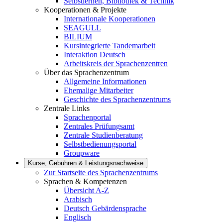
Selbstlernen, Bibliothek & Technik
Kooperationen & Projekte
Internationale Kooperationen
SEAGULL
BILIUM
Kursintegrierte Tandemarbeit
Interaktion Deutsch
Arbeitskreis der Sprachenzentren
Über das Sprachenzentrum
Allgemeine Informationen
Ehemalige Mitarbeiter
Geschichte des Sprachenzentrums
Zentrale Links
Sprachenportal
Zentrales Prüfungsamt
Zentrale Studienberatung
Selbstbedienungsportal
Groupware
Kurse, Gebühren & Leistungsnachweise
Zur Startseite des Sprachenzentrums
Sprachen & Kompetenzen
Übersicht A-Z
Arabisch
Deutsch Gebärdensprache
Englisch