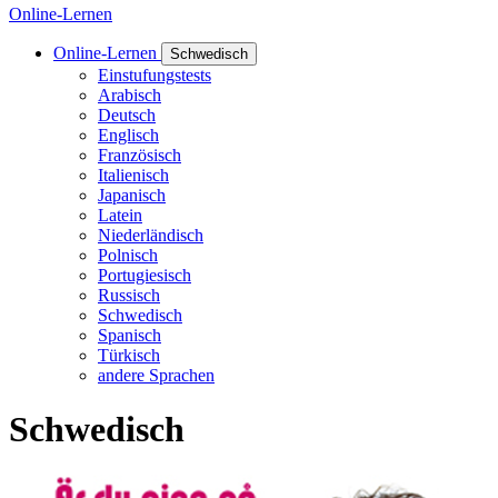
Online-Lernen
Online-Lernen
Schwedisch
Einstufungstests
Arabisch
Deutsch
Englisch
Französisch
Italienisch
Japanisch
Latein
Niederländisch
Polnisch
Portugiesisch
Russisch
Schwedisch
Spanisch
Türkisch
andere Sprachen
Schwedisch