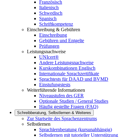
Französisch
Italienisch
Schwedisch
Spanisch
Schriftkompetenz
Einschreibung & Gebühren
Einschreibung
Gebühren und Entgelte
Prüfungen
Leistungsnachweise
UNIcert®
Andere Leistungsnachweise
Kurskombinationen Englisch
Internationale Sprachzertifikate
Sprachtests für DAAD und BVMD
Einstufungstests
Weiterführende Informationen
Niveaustufen des GER
Optionale Studien / General Studies
Häufig gestellte Fragen (FAQ)
Schreibberatung, Selbstlernen & Weiteres
Zur Startseite des Sprachenzentrums
Selbstlernen
Sprachlernberatung (kursunabhängig)
Selbstlernen mit tutorieller Unterstützung