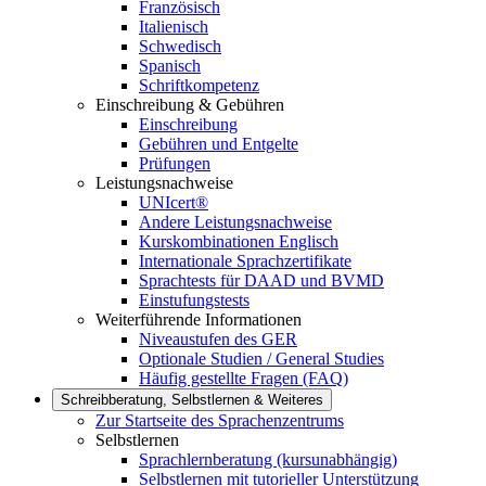
Französisch
Italienisch
Schwedisch
Spanisch
Schriftkompetenz
Einschreibung & Gebühren
Einschreibung
Gebühren und Entgelte
Prüfungen
Leistungsnachweise
UNIcert®
Andere Leistungsnachweise
Kurskombinationen Englisch
Internationale Sprachzertifikate
Sprachtests für DAAD und BVMD
Einstufungstests
Weiterführende Informationen
Niveaustufen des GER
Optionale Studien / General Studies
Häufig gestellte Fragen (FAQ)
Schreibberatung, Selbstlernen & Weiteres
Zur Startseite des Sprachenzentrums
Selbstlernen
Sprachlernberatung (kursunabhängig)
Selbstlernen mit tutorieller Unterstützung