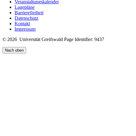
Veranstaltungskalender
Lagepläne
https://www.hueber.de/einfach-digital/interaktive-zusatzuebungen?
Barrierefreiheit
sprache=es&sprache_1=fr&lehrwerk=chp&lehrwerk_1=
Datenschutz
Kontakt
Grundlage ist das Lehrwerk "eñe"
Impressum
© 2026 Universität Greifswald
Page Identifier: 9437
Nach oben