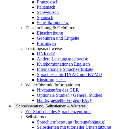
Französisch
Italienisch
Schwedisch
Spanisch
Schriftkompetenz
Einschreibung & Gebühren
Einschreibung
Gebühren und Entgelte
Prüfungen
Leistungsnachweise
UNIcert®
Andere Leistungsnachweise
Kurskombinationen Englisch
Internationale Sprachzertifikate
Sprachtests für DAAD und BVMD
Einstufungstests
Weiterführende Informationen
Niveaustufen des GER
Optionale Studien / General Studies
Häufig gestellte Fragen (FAQ)
Schreibberatung, Selbstlernen & Weiteres
Zur Startseite des Sprachenzentrums
Selbstlernen
Sprachlernberatung (kursunabhängig)
Selbstlernen mit tutorieller Unterstützung