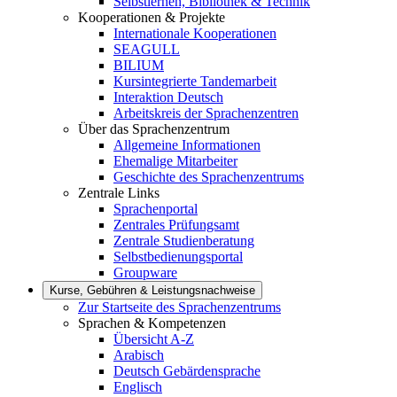
Selbstlernen, Bibliothek & Technik
Kooperationen & Projekte
Internationale Kooperationen
SEAGULL
BILIUM
Kursintegrierte Tandemarbeit
Interaktion Deutsch
Arbeitskreis der Sprachenzentren
Über das Sprachenzentrum
Allgemeine Informationen
Ehemalige Mitarbeiter
Geschichte des Sprachenzentrums
Zentrale Links
Sprachenportal
Zentrales Prüfungsamt
Zentrale Studienberatung
Selbstbedienungsportal
Groupware
Kurse, Gebühren & Leistungsnachweise
Zur Startseite des Sprachenzentrums
Sprachen & Kompetenzen
Übersicht A-Z
Arabisch
Deutsch Gebärdensprache
Englisch