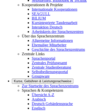
Selbstlernen, Bibliothek & Technik
Kooperationen & Projekte
Internationale Kooperationen
SEAGULL
BILIUM
Kursintegrierte Tandemarbeit
Interaktion Deutsch
Arbeitskreis der Sprachenzentren
Über das Sprachenzentrum
Allgemeine Informationen
Ehemalige Mitarbeiter
Geschichte des Sprachenzentrums
Zentrale Links
Sprachenportal
Zentrales Prüfungsamt
Zentrale Studienberatung
Selbstbedienungsportal
Groupware
Kurse, Gebühren & Leistungsnachweise
Zur Startseite des Sprachenzentrums
Sprachen & Kompetenzen
Übersicht A-Z
Arabisch
Deutsch Gebärdensprache
Englisch