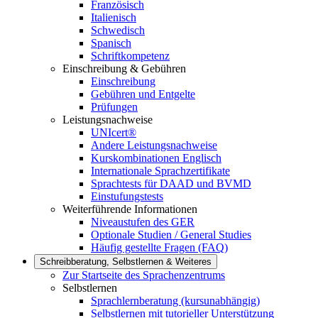
Französisch
Italienisch
Schwedisch
Spanisch
Schriftkompetenz
Einschreibung & Gebühren
Einschreibung
Gebühren und Entgelte
Prüfungen
Leistungsnachweise
UNIcert®
Andere Leistungsnachweise
Kurskombinationen Englisch
Internationale Sprachzertifikate
Sprachtests für DAAD und BVMD
Einstufungstests
Weiterführende Informationen
Niveaustufen des GER
Optionale Studien / General Studies
Häufig gestellte Fragen (FAQ)
Schreibberatung, Selbstlernen & Weiteres
Zur Startseite des Sprachenzentrums
Selbstlernen
Sprachlernberatung (kursunabhängig)
Selbstlernen mit tutorieller Unterstützung